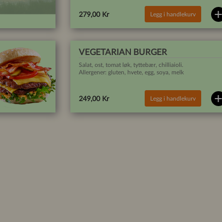
Legg i handlekurv
279,00 Kr
VEGETARIAN BURGER
Salat, ost, tomat løk, tyttebær, chilliaioli.
Allergener: gluten, hvete, egg, soya, melk
Legg i handlekurv
249,00 Kr