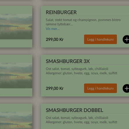
REINBURGER
Salat, stekt tomat og champignon, pommes bistro
rømme tyttebær
Allergener: gluten hvete egg, soya melk sennep sulfitt.
Vis mer...
Legg i handlekurv
299,00 Kr
SMASHBURGER 3X
Ost salat, tomat, sylteagurk, løk, chilliaioli
Allergener: gluten, hvete, egg, soya, melk, sulfitt
Legg i handlekurv
299,00 Kr
SMASHBURGER DOBBEL
Ost salat, tomat, sylteagurk, løk, chilliaioli
Allergener: gluten, hvete, egg, soya, melk, sulfitt