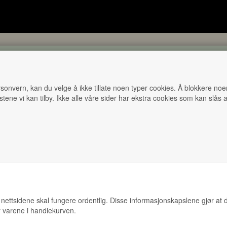
ETT
PIZZA
LUNSJ
SALAT
BARNEMENY
personvern, kan du velge å ikke tillate noen typer cookies. Å blokkere no
stene vi kan tilby. Ikke alle våre sider har ekstra cookies som kan slås
BEARNAISE BURGER
Biffstrimler, løk, tomat, salat, løkmarmelade og
bearnaisesaus.
Allergener: gluten, hvete, sesamfrø, melk, egg, sennep 
Vis mer...
soya.
Legg i handlekurv
277,00 Kr
t nettsidene skal fungere ordentlig. Disse informasjonskapslene gjør at d
er varene i handlekurven.
FISKEBURGER