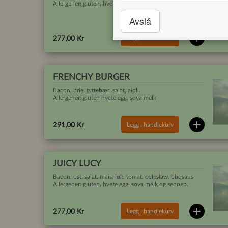
Allergener: gluten, hvete, egg, soya, melk, sennep
Avslå
Legg i handlekurv
277,00 Kr
FRENCHY BURGER
Bacon, brie, tyttebær, salat, aioli.
Allergener: gluten hvete egg, soya melk
Legg i handlekurv
291,00 Kr
JUICY LUCY
Bacon, ost, salat, mais, løk, tomat, coleslaw, bbqsaus
Allergener: gluten, hvete egg, soya melk og sennep.
Legg i handlekurv
277,00 Kr