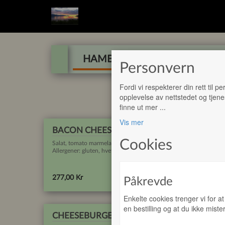
HAMBURGERE
TALLERKENR
Personvern
Fordi vi respekterer din rett til 
opplevelse av nettstedet og tjene
finne ut mer
...
Vis mer
BACON CHEESE BURGER
Cookies
Salat, tomato marmeladeløk, hamburgerdressing
Allergener: gluten, hvete, egg, soya, melk sennep
Legg i handlekurv
277,00 Kr
Påkrevde
Enkelte cookies trenger vi for a
en bestilling og at du ikke mist
CHEESEBURGER