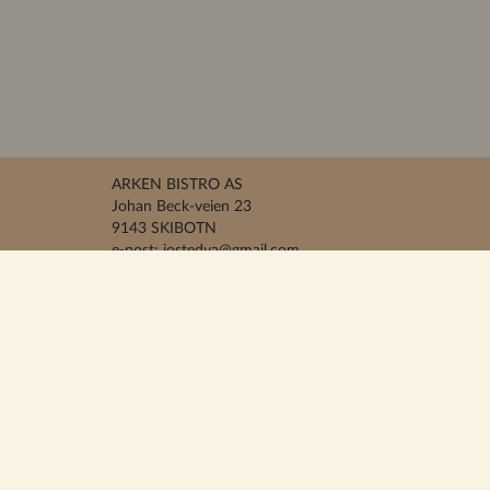
ARKEN BISTRO AS
Johan Beck-veien 23
9143 SKIBOTN
e-post: jostedva@gmail.com
Organisasjonsnummer 933 001 822
Telefon 403 36 733
Kjøpsvilkår
Betaling