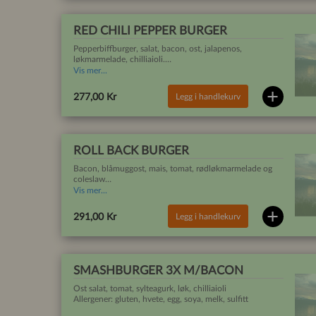
RED CHILI PEPPER BURGER
Pepperbiffburger, salat, bacon, ost, jalapenos,
løkmarmelade, chilliaioli.
Allergener: gluten, hvete, egg, soya, melk sennep sulfitt.
Vis mer...
Legg i handlekurv
277,00 Kr
ROLL BACK BURGER
Bacon, blåmuggost, mais, tomat, rødløkmarmelade og
coleslaw
Allergener: gluten, hvete egg, soya melk
Vis mer...
Legg i handlekurv
291,00 Kr
SMASHBURGER 3X M/BACON
Ost salat, tomat, sylteagurk, løk, chilliaioli
Allergener: gluten, hvete, egg, soya, melk, sulfitt