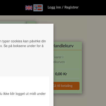
Logg inn / Registrer
SMÅRETTER
DESSERT
ALKOHOLFRI ØL-VIN
MI
en typer cookies kan påvirke din
 av. Se på boksene under for å
Handlekurv
Ingen varer i
handlekurven
0,00 Kr
Totalt:
og
Gå til betaling
u ikke blir logget ut midt under