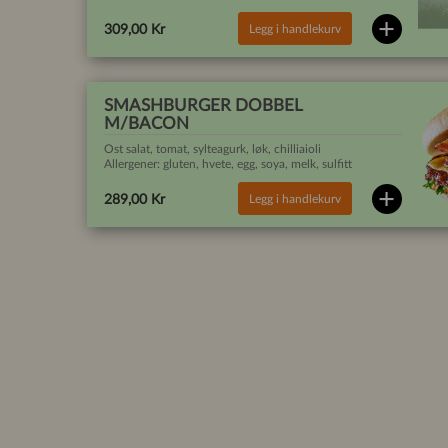
Legg i handlekurv
309,00 Kr
SMASHBURGER DOBBEL
M/BACON
Ost salat, tomat, sylteagurk, løk, chilliaioli
Allergener: gluten, hvete, egg, soya, melk, sulfitt
Legg i handlekurv
289,00 Kr